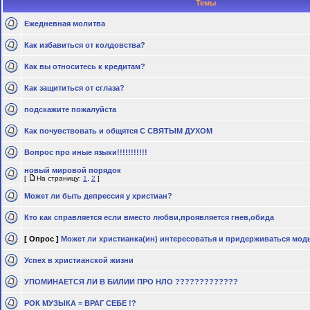
Темы
Eжeднeвная молитва
Как избавиться от колдовства?
Как вы относитесь к кредитам?
Как защититься от сглаза?
подскажите пожалуйста
Как почувствовать и общятся С СВЯТЫМ ДУХОМ
Вопрос про иные языки!!!!!!!!!!!
новый мировой порядок
[
На страницу:
1
,
2
]
Может ли быть депрессия у христиан?
Кто как справляется если вместо любви,проявляется гнев,обида
[ Опрос ]
Может ли христианка(ин) интересоватья и придерживаться мод
Успех в христианской жизни
УПОМИНАЕТСЯ ЛИ В БИЛИИ ПРО НЛО ?????????????
РОК МУЗЫКА = ВРАГ СЕБЕ !?