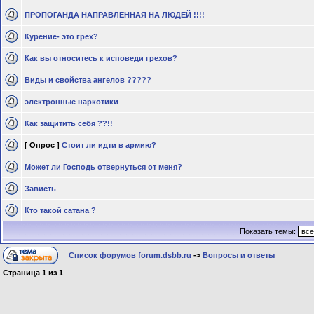
ПРОПОГАНДА НАПРАВЛЕННАЯ НА ЛЮДЕЙ !!!!
Курение- это грех?
Как вы относитесь к исповеди грехов?
Виды и свойства ангелов ?????
электронные наркотики
Как защитить себя ??!!
[ Опрос ]
Стоит ли идти в армию?
Может ли Господь отвернуться от меня?
Зависть
Кто такой сатана ?
Показать темы:
Список форумов forum.dsbb.ru
->
Вопросы и ответы
Страница
1
из
1